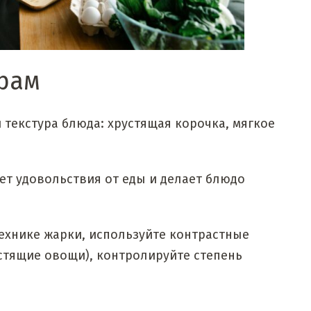
урам
и текстура блюда: хрустящая корочка, мягкое
яет удовольствия от еды и делает блюдо
технике жарки, используйте контрастные
стящие овощи), контролируйте степень