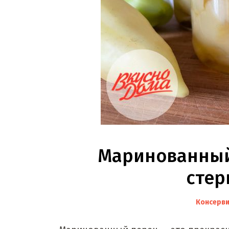
Маринованный 
стер
Консерв