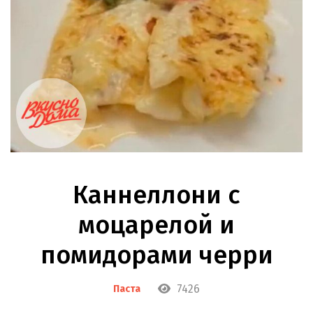
Каннеллони с
моцарелой и
помидорами черри
7426
Паста