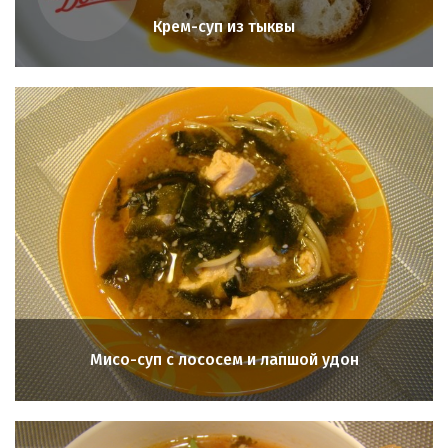
Крем-суп из тыквы
Мисо-суп с лососем и лапшой удон