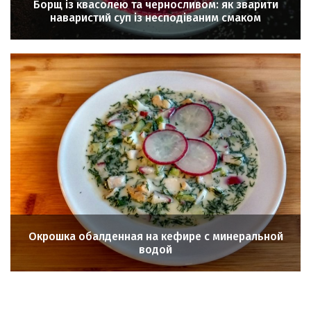
Борщ із квасолею та черносливом: як зварити
наваристий суп із несподіваним смаком
Окрошка обалденная на кефире с минеральной
водой