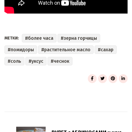
более часа
зерна горчицы
МЕТКИ:
помидоры
растительное масло
сахар
соль
уксус
чеснок
Post
Navigation