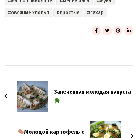
масло сливочное
менее часа
мука
овсяные хлопья
простые
сахар
Post
Navigation
Запеченная молодая капуста
Молодой картофель с