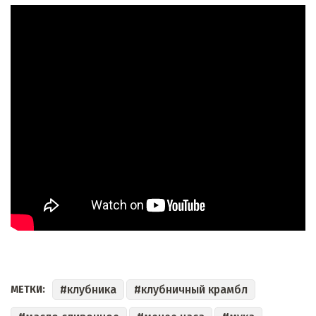
клубника
клубничный крамбл
МЕТКИ: